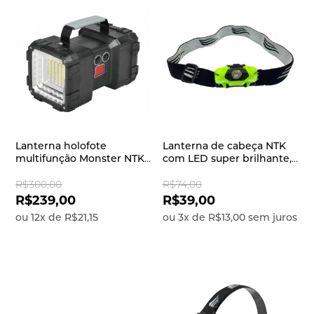
Lanterna holofote
Lanterna de cabeça NTK
multifunção Monster NTK
com LED super brilhante,
com potência de 1500
potente e resistente a
lúmens, recarregável via
água de 70 lúmens Fiji
R$300,00
R$74,00
USB e 2 tipos de foco
R$239,00
R$39,00
ou
12
x
de
R$21,15
ou
3
x
de
R$13,00
sem juros