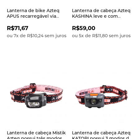
Lanterna de bike Azteq
Lanterna de cabeça Azteq
APUS recarregável via
KASHINA leve e com
USB e acompanha
tecnologia COB que
suporte para prender no
garante uma luz mais
R$71,67
R$59,00
canote ou guidon da bike
limpa e potente em curta
ou
7
x
de
R$10,24
sem juros
ou
5
x
de
R$11,80
sem juros
distância
Lanterna de cabeça Mistik
Lanterna de cabeça Azteq
Azteq possui três modos
KATORI possui 3 modos de