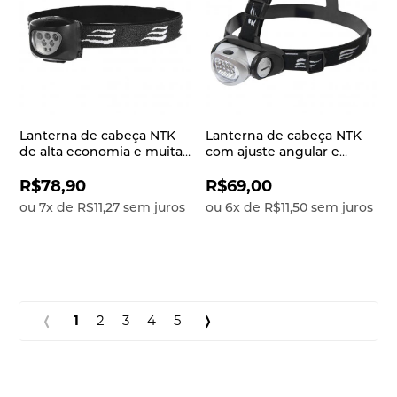
Lanterna de cabeça NTK
Lanterna de cabeça NTK
de alta economia e muita
com ajuste angular e
potência com diversos
refletor que gera maior
LEDs de 15 lúmens
economia e 20 lúmens
R$78,90
R$69,00
Dragster
Turbo Led
ou
7
x
de
R$11,27
sem juros
ou
6
x
de
R$11,50
sem juros
1
2
3
4
5