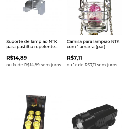
Suporte de lampião NTK
Camisa para lampião NTK
para pastilha repelente
com 1 amarra (par)
Mosquitoff
R$14,89
R$7,11
ou
1
x
de
R$14,89
sem juros
ou
1
x
de
R$7,11
sem juros