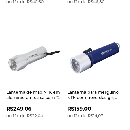
ou
12
x
de
R$40,60
ou
12
x
de
R$46,80
Lanterna de mão NTK em
Lanterna para mergulho
alumínio em caixa com 12
NTK com novo design,
peças, super brilhante e
mais eficiente e prática de
compacta com potência
150 lúmens Zutto
R$249,06
R$159,00
de 35 lúmens Blitz
ou
12
x
de
R$22,04
ou
12
x
de
R$14,07