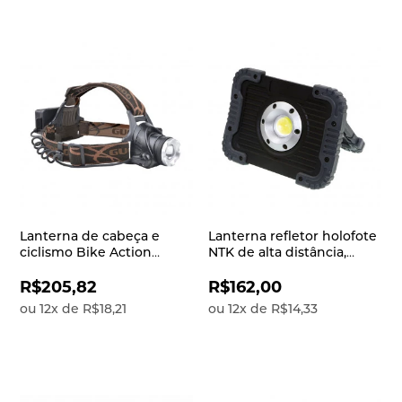
Lanterna de cabeça e
Lanterna refletor holofote
ciclismo Bike Action
NTK de alta distância,
Guepardo de alta
forte, robusta e resistente
potência, alcance focal de
a água com potência de
R$205,82
R$162,00
até 500 metros e
800 lúmens Focus
ou
12
x
de
R$18,21
ou
12
x
de
R$14,33
recarregável