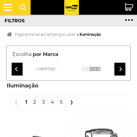
FILTROS
Página Inicial
»
Camping e Lazer
»
Iluminação
Escolha
por Marca
Iluminação
1
2
3
4
5