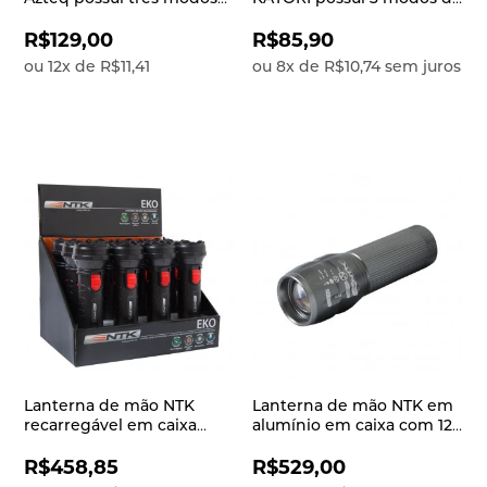
de iluminação, leve,
uso, indicada para
compacta e
atividades outdoor como
R$129,00
R$85,90
trekking, camping, bike e
ou
12
x
de
R$11,41
ou
8
x
de
R$10,74
sem juros
e
Lanterna de mão NTK
Lanterna de mão NTK em
recarregável em caixa
alumínio em caixa com 12
com 12 peças, modelo
peças, modelo tático,
bivolt e potência de 50
compacta com potência
R$458,85
R$529,00
lúmens Eko
de 100 lúmens Spectra