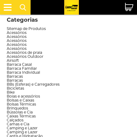
Categorias
Sitemap de Produtos
Acessórios
Acessórios
Acessórios
Acessórios
Acessórios
Acessórios de praia
Acessórios Outdoor
Airsoft
Barraca Casal
Barraca Familiar
Barraca Individual
Barracas
Barracas
BBs (Esferas) e Carregadores
Bicicletas
Bike
Boias e acessórios
Bolsas e Caixas
Bolsas Térmicas
Brinquedos
Bússolas e Cia
Caixas Térmicas
Calçados
Camas e Cia
Camping e Lazer
Camping e Lazer
Cantis e Hidratação