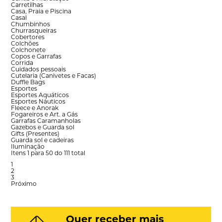
Carretilhas
Casa, Praia e Piscina
Casal
Chumbinhos
Churrasqueiras
Cobertores
Colchões
Colchonete
Copos e Garrafas
Corrida
Cuidados pessoais
Cutelaria (Canivetes e Facas)
Duffle Bags
Esportes
Esportes Aquáticos
Esportes Náuticos
Fleece e Anorak
Fogareiros e Art. a Gás
Garrafas Caramanholas
Gazebos e Guarda sol
Gifts (Presentes)
Guarda sol e cadeiras
Iluminação
Itens 1 para 50 do 111 total
1
2
3
Próximo
Quer receber mais