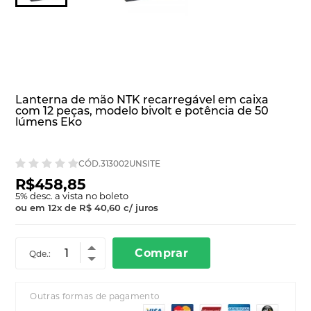
Lanterna de mão NTK recarregável em caixa
com 12 peças, modelo bivolt e potência de 50
lúmens Eko
CÓD.313002UNSITE
R$458,85
5
% desc. a vista no boleto
ou em
12
x
de
R$ 40,60
c/ juros
Comprar
Qde.:
Outras formas de pagamento