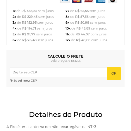
1x
de
R$ 458,85
sem juros
7x
de
R$ 65,55
sem juros
2x
de
R$ 229,43
sem juros
8x
de
R$ 57,36
sem juros
3x
de
R$ 152,95
sem juros
9x
de
R$ 50,98
sem juros
4x
de
R$ 114,71
sem juros
10x
de
R$ 45,89
sem juros
5x
de
R$ 91,77
sem juros
11x
de
R$ 44,07
com juros
6x
de
R$ 76,48
sem juros
12x
de
R$ 40,60
com juros
CALCULE O FRETE
Veja preços e prazos
OK
*Não sei meu CEP
Detalhes do Produto
A Eko é uma lanterna de mão recarregável da NTK!