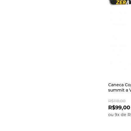
Caneca Cop
summit a 
R$118,00
R$99,00
ou
9
x
de
R