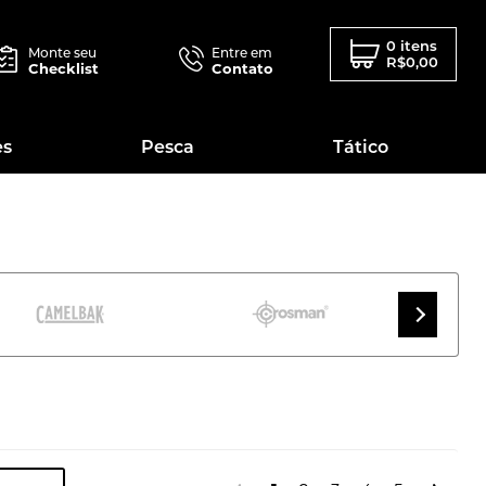
0 itens
Monte seu
Entre em
R$0,00
Checklist
Contato
es
Pesca
Tático