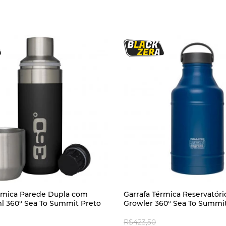
érmica Parede Dupla com
Garrafa Térmica Reservatório
l 360° Sea To Summit Preto
Growler 360° Sea To Summit
R$423,50