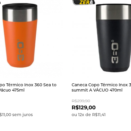
o Térmico Inox 360 Sea to
Caneca Copo Térmico Inox 3
Vácuo 475ml
summit A VÁCUO 470ml
R$299,90
R$129,00
$11,00
sem juros
ou
12
x
de
R$11,41