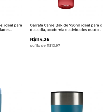
s, ideal para
Garrafa CamelBak de 750ml ideal para o
idades
dia a dia, academia e atividades outdoor
 e BPF
e livre de BPA, BPS e BPF Chute Mag
Verm
R$114,26
ou
11
x
de
R$10,97