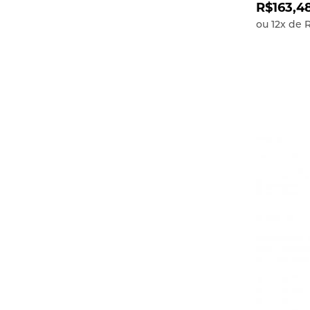
R$163,4
ou
12
x
de
R