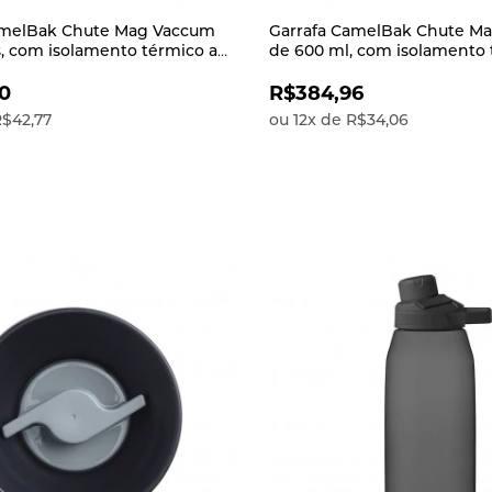
amelBak Chute Mag Vaccum
Garrafa CamelBak Chute M
os, com isolamento térmico a
de 600 ml, com isolamento 
ante a temperatura do líquido
vácuo, garante a temperatur
por mais t
0
R$384,96
$42,77
ou
12
x
de
R$34,06