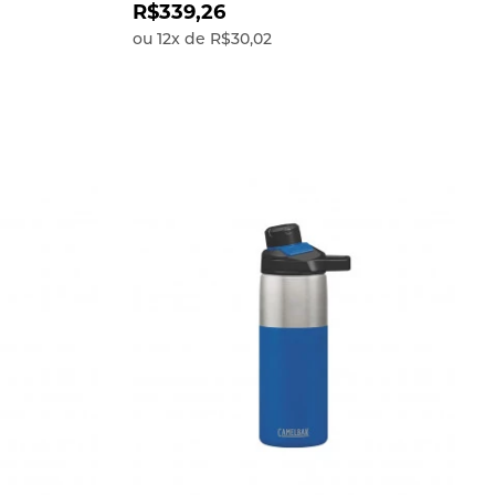
térmico
R$339,26
ou
12
x
de
R$30,02