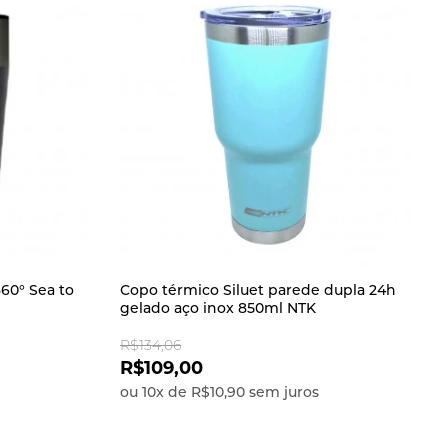
60° Sea to
Copo térmico Siluet parede dupla 24h
gelado aço inox 850ml NTK
R$134,06
R$109,00
ou
10
x
de
R$10,90
sem juros