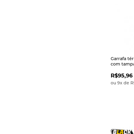
Garrafa té
com tampa
R$95,96
ou
9
x
de
R