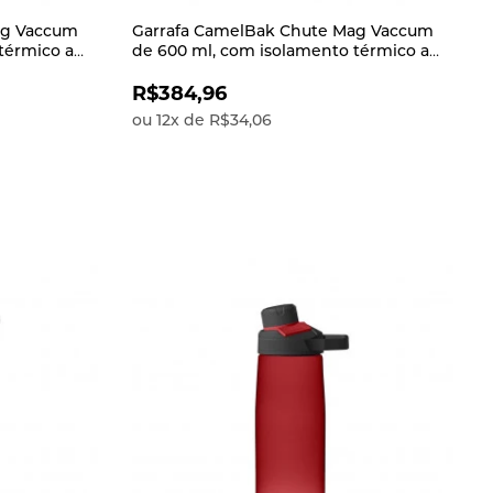
ag Vaccum
Garrafa CamelBak Chute Mag Vaccum
térmico a
de 600 ml, com isolamento térmico a
a do líquido
vácuo, garante a temperatura do líquido
por mais t
R$384,96
ou
12
x
de
R$34,06