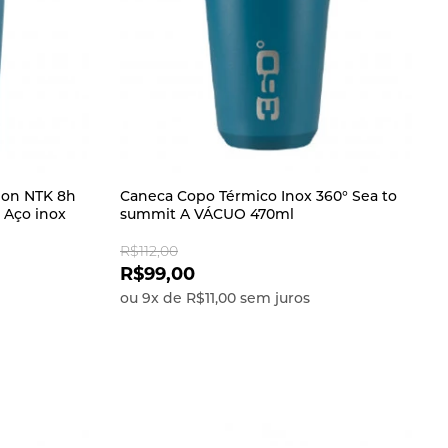
lon NTK 8h
Caneca Copo Térmico Inox 360° Sea to
 Aço inox
summit A VÁCUO 470ml
R$112,00
R$99,00
ou
9
x
de
R$11,00
sem juros