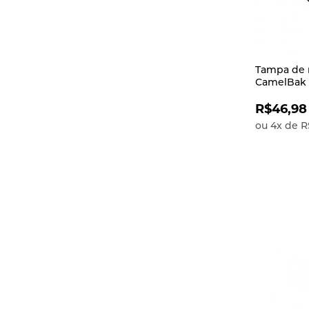
Tampa de 
CamelBak 
térmica
R$46,98
ou
4
x
de
R