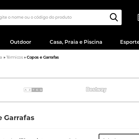
Outdoor
Casa, Praia e Piscina
Esport
na
»
Térmicos
»
Copos e Garrafas
e Garrafas