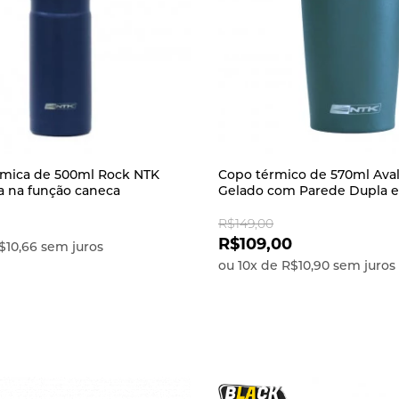
rmica de 500ml Rock NTK
Copo térmico de 570ml Ava
 na função caneca
Gelado com Parede Dupla e
R$149,00
R$109,00
$10,66
sem juros
ou
10
x
de
R$10,90
sem juros