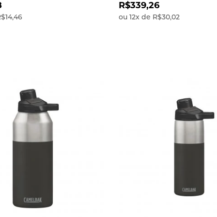
térmico
8
R$339,26
$14,46
ou
12
x
de
R$30,02