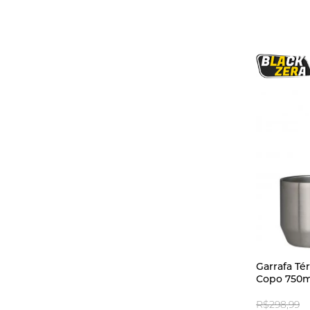
Garrafa T
Copo 750m
R$298,99