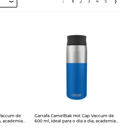
1
2
3
4
5
Vaccum de
Garrafa CamelBak Hot Cap Vaccum de
ia, academia
600 ml, ideal para o dia a dia, academia
isolamento
e atividades outdoor, com isolamento