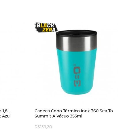
 1,8L
Caneca Copo Térmico Inox 360 Sea To
 Azul
Summit A Vácuo 355ml
R$159,20