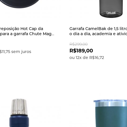
reposição Hot Cap da
Garrafa CamelBak de 1,5 litro
para a garrafa Chute Mag
o dia a dia, academia e ativ
outdoor e livre de BPA, BPS
Chute Ma
R$299,00
R$189,00
$11,75
sem juros
ou
12
x
de
R$16,72