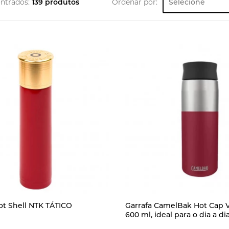
ntrados:
139 produtos
Ordenar por:
ot Shell NTK TÁTICO
Garrafa CamelBak Hot Cap 
600 ml, ideal para o dia a d
e atividades outdoor, com 