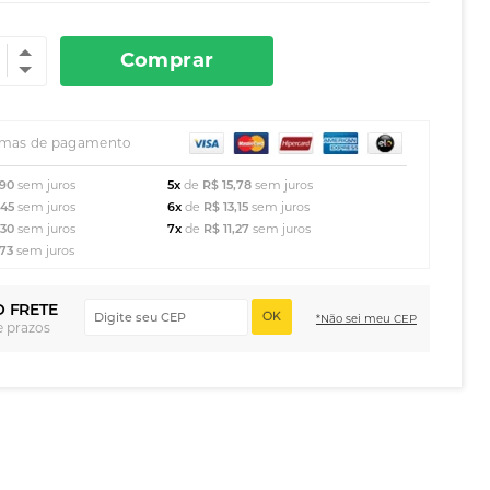
Comprar
rmas de pagamento
,90
sem juros
5x
de
R$ 15,78
sem juros
,45
sem juros
6x
de
R$ 13,15
sem juros
,30
sem juros
7x
de
R$ 11,27
sem juros
,73
sem juros
O FRETE
OK
*Não sei meu CEP
e prazos