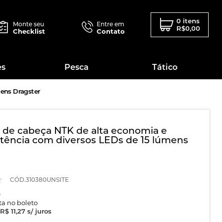
0 itens
Monte seu
Entre em
R$0,00
Checklist
Contato
es
Pesca
Tático
mens Dragster
 de cabeça NTK de alta economia e
tência com diversos LEDs de 15 lúmens
CÓD.310380UNSITE
0
sta no boleto
R$ 11,27
s/ juros