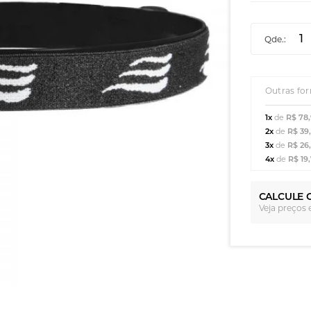
Qde.:
Outras fo
1x
de
R$ 78
2x
de
R$ 39
3x
de
R$ 26
4x
de
R$ 19
CALCULE 
Veja preços 