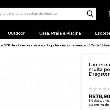
Outdoor
Casa, Praia e Piscina
Esport
ça NTK de alta economia e muita potência com diversos LEDs de 15 lú
Lanterna
muita po
Dragster
R$78,9
5
% desc. a vi
ou em
7
x
de