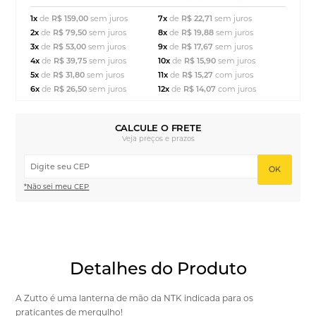
1x
de
R$ 159,00
sem juros
7x
de
R$ 22,71
sem juros
2x
de
R$ 79,50
sem juros
8x
de
R$ 19,88
sem juros
3x
de
R$ 53,00
sem juros
9x
de
R$ 17,67
sem juros
4x
de
R$ 39,75
sem juros
10x
de
R$ 15,90
sem juros
5x
de
R$ 31,80
sem juros
11x
de
R$ 15,27
com juros
6x
de
R$ 26,50
sem juros
12x
de
R$ 14,07
com juros
CALCULE O FRETE
Veja preços e prazos
OK
*Não sei meu CEP
Detalhes do Produto
A Zutto é uma lanterna de mão da NTK indicada para os
praticantes de mergulho!