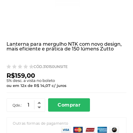
Lanterna para mergulho NTK com novo design,
mais eficiente e prática de 150 lúmens Zutto
CÓD.310150UNSITE
R$159,00
5
% desc. a vista no boleto
ou em
12
x
de
R$ 14,07
c/ juros
Comprar
Qde.:
Outras formas de pagamento