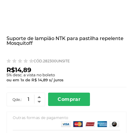
Suporte de lampião NTK para pastilha repelente
Mosquitoff
CÓD.282300UNSITE
R$14,89
5
% desc. a vista no boleto
ou em
1
x
de
R$ 14,89
s/ juros
Comprar
Qde.:
Outras formas de pagamento