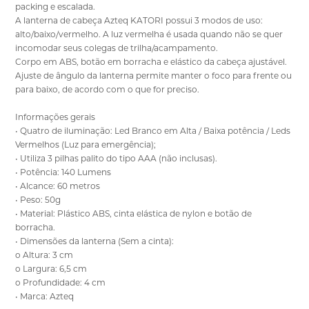
packing e escalada.
A lanterna de cabeça Azteq KATORI possui 3 modos de uso:
alto/baixo/vermelho. A luz vermelha é usada quando não se quer
incomodar seus colegas de trilha/acampamento.
Corpo em ABS, botão em borracha e elástico da cabeça ajustável.
Ajuste de ângulo da lanterna permite manter o foco para frente ou
para baixo, de acordo com o que for preciso.
Informações gerais
• Quatro de iluminação: Led Branco em Alta / Baixa potência / Leds
Vermelhos (Luz para emergência);
• Utiliza 3 pilhas palito do tipo AAA (não inclusas).
• Potência: 140 Lumens
• Alcance: 60 metros
• Peso: 50g
• Material: Plástico ABS, cinta elástica de nylon e botão de
borracha.
• Dimensões da lanterna (Sem a cinta):
o Altura: 3 cm
o Largura: 6,5 cm
o Profundidade: 4 cm
• Marca: Azteq