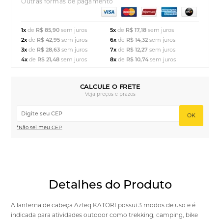
Outras formas de pagamento
1x
de
R$ 85,90
sem juros
5x
de
R$ 17,18
sem juros
2x
de
R$ 42,95
sem juros
6x
de
R$ 14,32
sem juros
3x
de
R$ 28,63
sem juros
7x
de
R$ 12,27
sem juros
4x
de
R$ 21,48
sem juros
8x
de
R$ 10,74
sem juros
CALCULE O FRETE
Veja preços e prazos
OK
*Não sei meu CEP
Detalhes do Produto
A lanterna de cabeça Azteq KATORI possui 3 modos de uso e é
indicada para atividades outdoor como trekking, camping, bike