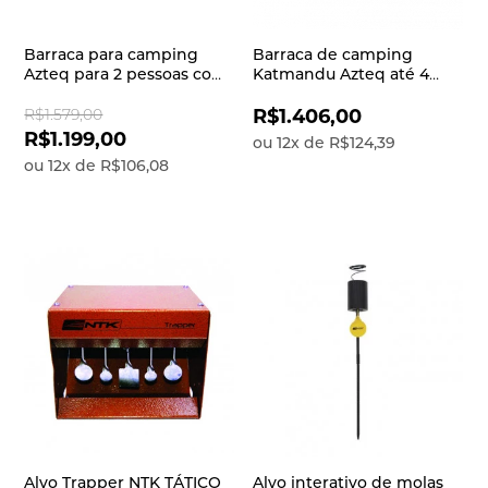
Barraca para camping
Barraca de camping
Azteq para 2 pessoas com
Katmandu Azteq até 4
6000mm Nepal
pessoas com 1200mm de
coluna d’água
R$1.579,00
R$1.406,00
R$1.199,00
ou
12
x
de
R$124,39
ou
12
x
de
R$106,08
Alvo Trapper NTK TÁTICO
Alvo interativo de molas