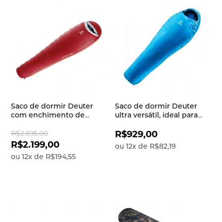
Saco de dormir Deuter
Saco de dormir Deuter
com enchimento de
ultra versátil, ideal para
pluma de ganso que
quem busca
garante isolamento e
principalmente
R$2.595,00
R$929,00
capacidade de
durabilidade e facilidade
R$2.199,00
ou
12
x
de
R$82,19
compactação superior
de manutenção Orbit
ou
12
x
de
R$194,55
Astro