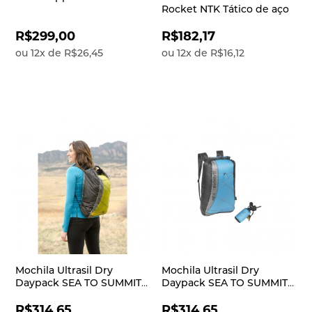
Rocket NTK Tático de aço
R$299,00
R$182,17
ou
12
x
de
R$26,45
ou
12
x
de
R$16,12
Mochila Ultrasil Dry
Mochila Ultrasil Dry
Daypack SEA TO SUMMIT
Daypack SEA TO SUMMIT
Verde
Azul
R$314,65
R$314,65