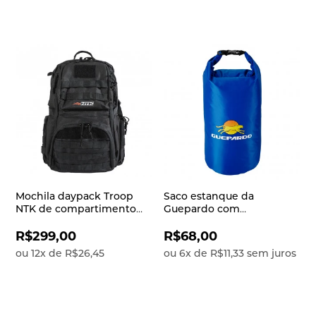
Mochila daypack Troop
Saco estanque da
NTK de compartimento
Guepardo com
único e material
capacidade para 10 litros
resistente
Keep Dry
R$299,00
R$68,00
ou
12
x
de
R$26,45
ou
6
x
de
R$11,33
sem juros