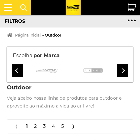
FILTROS
Página Inicial
»
Outdoor
Escolha
por Marca
Outdoor
Veja abaixo nossa linha de produtos para outdoor e
aproveite ao máximo a vida ao ar livre!
1
2
3
4
5