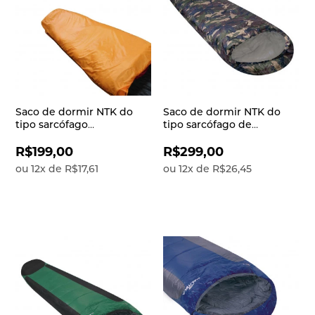
Saco de dormir NTK do
Saco de dormir NTK do
tipo sarcófago
tipo sarcófago de
ultracompacto de
temperaturas 5°C à 15°C
temperaturas 5°C à 8°C
do estilo militar com bolsa
R$199,00
R$299,00
super leve e compacto
de transporte Milik
ou
12
x
de
R$17,61
ou
12
x
de
R$26,45
com capuz Micron X-Li