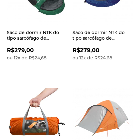
Saco de dormir NTK do
Saco de dormir NTK do
tipo sarcófago de
tipo sarcófago de
temperaturas -1°C à 8°C
temperaturas -1°C à 8°C
com bolsa de transporte
com bolsa de transporte
R$279,00
R$279,00
compactadora e tecido
compactadora e tecido
ou
12
x
de
R$24,68
ou
12
x
de
R$24,68
reforçado
reforçado