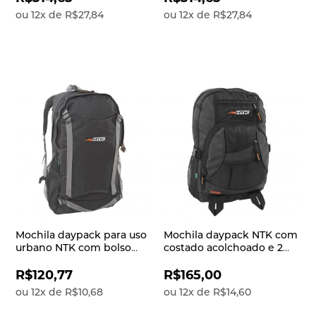
ou
12
x
de
R$27,84
ou
12
x
de
R$27,84
Mochila daypack para uso
Mochila daypack NTK com
urbano NTK com bolso
costado acolchoado e 2
interno com
compartimentos Katar
organizadores Street
Preto
R$120,77
R$165,00
Preto
ou
12
x
de
R$10,68
ou
12
x
de
R$14,60