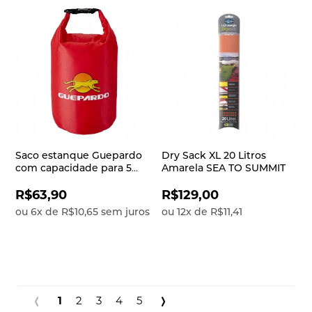
Saco estanque Guepardo
Dry Sack XL 20 Litros
com capacidade para 5
Amarela SEA TO SUMMIT
litros Keep Dry
R$63,90
R$129,00
ou
6
x
de
R$10,65
sem juros
ou
12
x
de
R$11,41
1
2
3
4
5