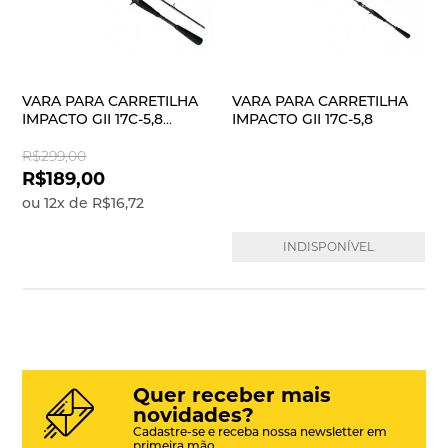
VARA PARA CARRETILHA
VARA PARA CARRETILHA
IMPACTO GII 17C-5,8
IMPACTO GII 17C-5,8
2PARTES
R$299,00
R$189,00
ou
12
x
de
R$16,72
INDISPONÍVEL
Quer receber mais
novidades?
Cadastre-se e receba nossa newsletter em
primeira mão