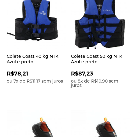
Colete Coast 40 kg NTK
Colete Coast 50 kg NTK
Azul e preto
Azul e preto
R$78,21
R$87,23
ou
7
x
de
R$11,17
sem juros
ou
8
x
de
R$10,90
sem
juros