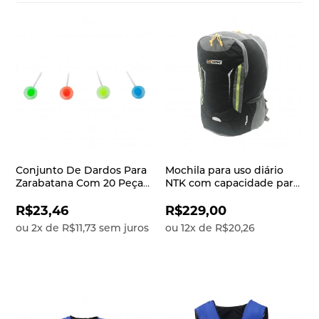
Conjunto De Dardos Para
Mochila para uso diário
Zarabatana Com 20 Peças
NTK com capacidade para
NTK
25 litros e compartimento
para notebook Pathos
R$23,46
R$229,00
Preto e cinza
ou
2
x
de
R$11,73
sem juros
ou
12
x
de
R$20,26