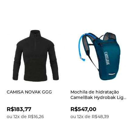
CAMISA NOVAK GGG
Mochila de hidratação
CamelBak Hydrobak Light
1,5 litros
R$183,77
R$547,00
ou
12
x
de
R$16,26
ou
12
x
de
R$48,39