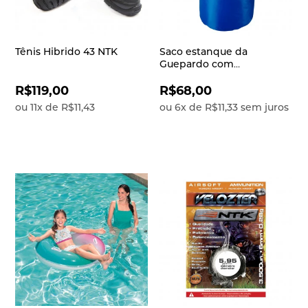
Tênis Hibrido 43 NTK
Saco estanque da
Guepardo com
capacidade para 10 litros
Keep Dry
R$119,00
R$68,00
ou
11
x
de
R$11,43
ou
6
x
de
R$11,33
sem juros