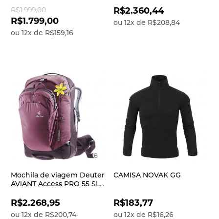
até 6 pessoas,
desenhada para viagens
impermeável com coluna
urbanas (tipo Mochilão),
R$1.999,00
R$2.360,44
d’água de 2500 mm
funciona perfeitamente
R$1.799,00
ou
12
x
de
R$208,84
para trekk
ou
12
x
de
R$159,16
Mochila de viagem Deuter
CAMISA NOVAK GG
AViANT Access PRO 55 SL
foi desenhada para
viagens tipo mochilão, ou
R$2.268,95
R$183,77
seja, é uma mochila ideal
ou
12
x
de
R$200,74
ou
12
x
de
R$16,26