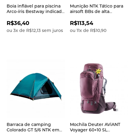
Boia inflável para piscina
Munição NTK Tático para
Arco-íris Bestway indicado
airsoft BBs de alta
para crianças a partir de 10
qualidade e precisão 0,28
anos Azul e rosa
gramas Velozter
R$36,40
R$113,54
ou
3
x
de
R$12,13
sem juros
ou
11
x
de
R$10,90
Barraca de camping
Mochila Deuter AViANT
Colorado GT 5/6 NTK em
Voyager 60+10 SL