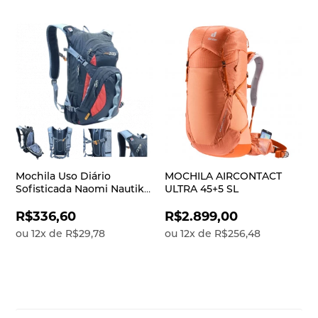
Mochila Uso Diário
MOCHILA AIRCONTACT
Sofisticada Naomi Nautika
ULTRA 45+5 SL
20L Confortável
R$336,60
R$2.899,00
ou
12
x
de
R$29,78
ou
12
x
de
R$256,48