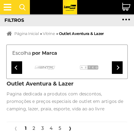
FILTROS
Página Inicial
»
Vitrine
»
Outlet Aventura & Lazer
Escolha
por Marca
Outlet Aventura & Lazer
Pagina dedicada a produtos com descontos,
promoções e preços especiais de outlet em artigos de
camping, lazer, praia, esporte, vida ao ao livre
1
2
3
4
5