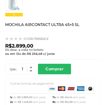
MOCHILA AIRCONTACT ULTRA 45+5 SL
CÓD.700550CZ
R$2.899,00
5
% desc. a vista no boleto
ou em
12
x
de
R$ 256,48
c/ juros
Comprar
Qde.:
Outras formas de pagamento
1x
de
R$ 2.899,00
sem juros
7x
de
R$ 414,14
sem juros
2x
de
R$ 1.449,50
sem juros
8x
de
R$ 362,38
sem juros