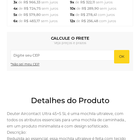
3x
de
R$ 966,33
sem juros
9x
de
R$ 322,11
sem juros
4x
de
R$ 724,75
sem juros
10x
de
R$ 289,90
sem juros
5x
de
R$ 579,80
sem juros
11x
de
R$ 278,41
com juros
6x
de
R$ 483,17
sem juros
12x
de
R$ 256,48
com juros
CALCULE O FRETE
Veja preços e prazos
OK
*Não sei meu CEP
Detalhes do Produto
Deuter Aircontact Ultra 45+5 SL é uma mochila ultraleve, com
todos os atributos essenciais para uma mochila de caminhada.,
em um produto minimalista e com design sofisticado.
Descrição:
Reduzida ao essencial, essa mochila ultraleve é feita com tecido