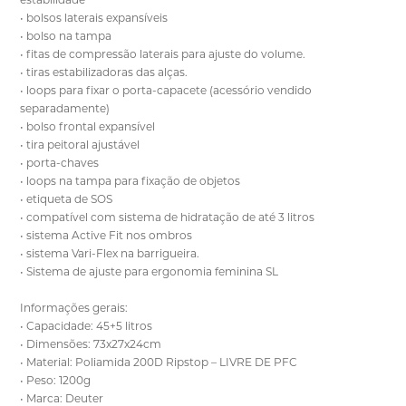
• bolsos laterais expansíveis
• bolso na tampa
• fitas de compressão laterais para ajuste do volume.
• tiras estabilizadoras das alças.
• loops para fixar o porta-capacete (acessório vendido
separadamente)
• bolso frontal expansível
• tira peitoral ajustável
• porta-chaves
• loops na tampa para fixação de objetos
• etiqueta de SOS
• compatível com sistema de hidratação de até 3 litros
• sistema Active Fit nos ombros
• sistema Vari-Flex na barrigueira.
• Sistema de ajuste para ergonomia feminina SL
Informações gerais:
• Capacidade: 45+5 litros
• Dimensões: 73x27x24cm
• Material: Poliamida 200D Ripstop – LIVRE DE PFC
• Peso: 1200g
• Marca: Deuter