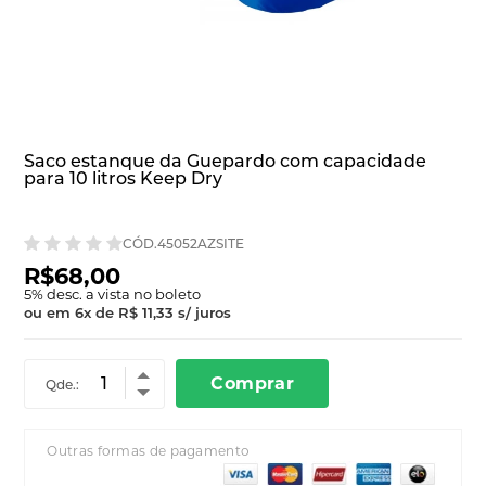
Saco estanque da Guepardo com capacidade
para 10 litros Keep Dry
CÓD.45052AZSITE
R$68,00
5
% desc. a vista no boleto
ou em
6
x
de
R$ 11,33
s/ juros
Comprar
Qde.:
Outras formas de pagamento