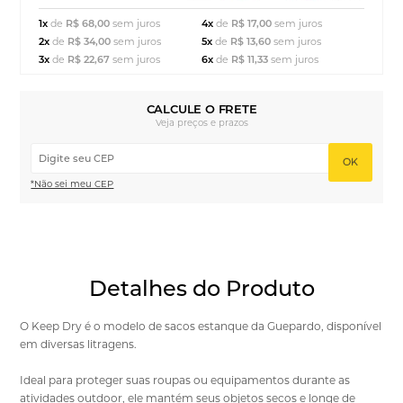
1x
de
R$ 68,00
sem juros
4x
de
R$ 17,00
sem juros
2x
de
R$ 34,00
sem juros
5x
de
R$ 13,60
sem juros
3x
de
R$ 22,67
sem juros
6x
de
R$ 11,33
sem juros
CALCULE O FRETE
Veja preços e prazos
OK
*Não sei meu CEP
Detalhes do Produto
O Keep Dry é o modelo de sacos estanque da Guepardo, disponível
em diversas litragens.
Ideal para proteger suas roupas ou equipamentos durante as
atividades outdoor, ele mantém seus objetos secos e longe de