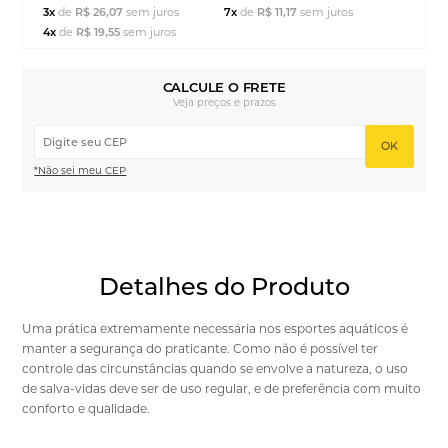
3x
de
R$ 26,07
sem juros
7x
de
R$ 11,17
sem juros
4x
de
R$ 19,55
sem juros
CALCULE O FRETE
Veja preços e prazos
OK
*Não sei meu CEP
Detalhes do Produto
Uma prática extremamente necessária nos esportes aquáticos é
manter a segurança do praticante. Como não é possível ter
controle das circunstâncias quando se envolve a natureza, o uso
de salva-vidas deve ser de uso regular, e de preferência com muito
conforto e qualidade.