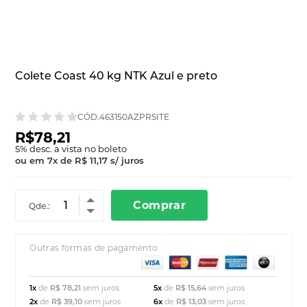
Colete Coast 40 kg NTK Azul e preto
CÓD.463150AZPRSITE
R$78,21
5
% desc. a vista no boleto
ou em
7
x
de
R$ 11,17
s/ juros
Comprar
Qde.:
Outras formas de pagamento
1x
de
R$ 78,21
sem juros
5x
de
R$ 15,64
sem juros
2x
de
R$ 39,10
sem juros
6x
de
R$ 13,03
sem juros