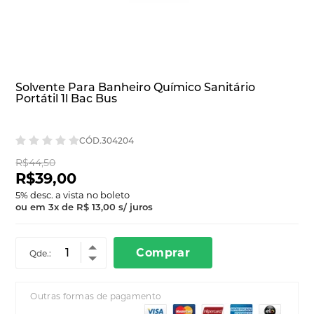
Solvente Para Banheiro Químico Sanitário
Portátil 1l Bac Bus
CÓD.304204
R$44,50
R$39,00
5
% desc. a vista no boleto
ou em
3
x
de
R$ 13,00
s/ juros
Comprar
Qde.:
Outras formas de pagamento