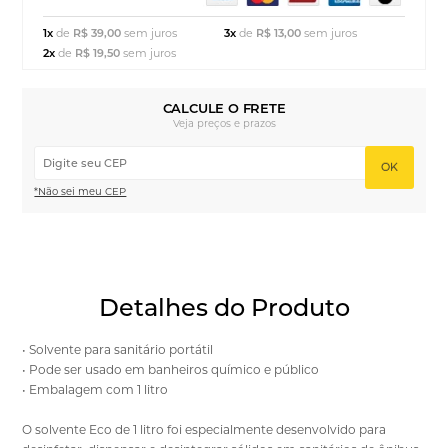
1x
de
R$ 39,00
sem juros
3x
de
R$ 13,00
sem juros
2x
de
R$ 19,50
sem juros
CALCULE O FRETE
Veja preços e prazos
OK
*Não sei meu CEP
Detalhes do Produto
• Solvente para sanitário portátil
• Pode ser usado em banheiros químico e público
• Embalagem com 1 litro
O solvente Eco de 1 litro foi especialmente desenvolvido para