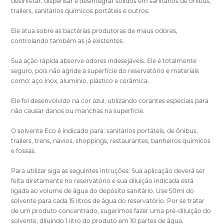
desinfetar, dispensar e desintegrar sólidos em sanitários de ônibus,
trailers, sanitários químicos portáteis e outros.
Ele atua sobre as bactérias produtoras de maus odores,
controlando também as já existentes.
Sua ação rápida absorve odores indesejáveis. Ele é totalmente
seguro, pois não agride a superfície do reservatório e materiais
como: aço inox, alumínio, plástico e cerâmica.
Ele foi desenvolvido na cor azul, utilizando corantes especiais para
não causar danos ou manchas na superfície.
O solvente Eco é indicado para: sanitários portáteis, de ônibus,
trailers, trens, navios, shoppings, restaurantes, banheiros químicos
e fossas.
Para utilizar siga as seguintes intruções: Sua aplicação deverá ser
feita diretamente no reservatório e sua diluição indicada está
ligada ao volume de água do depósito sanitário. Use 50ml do
solvente para cada 15 litros de água do reservatório. Por se tratar
de um produto concentrado, sugerimos fazer uma pré-diluição do
solvente, diluindo 1 litro do produto em 10 partes de água.