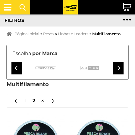
FILTROS
Página Inicial
»
Pesca
»
Linhas e Leaders
»
Multifilamento
Escolha
por Marca
Multifilamento
1
2
3