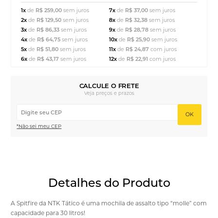
1x
de
R$ 259,00
sem juros
7x
de
R$ 37,00
sem juros
2x
de
R$ 129,50
sem juros
8x
de
R$ 32,38
sem juros
3x
de
R$ 86,33
sem juros
9x
de
R$ 28,78
sem juros
4x
de
R$ 64,75
sem juros
10x
de
R$ 25,90
sem juros
5x
de
R$ 51,80
sem juros
11x
de
R$ 24,87
com juros
6x
de
R$ 43,17
sem juros
12x
de
R$ 22,91
com juros
CALCULE O FRETE
Veja preços e prazos
OK
*Não sei meu CEP
Detalhes do Produto
A Spitfire da NTK Tático é uma mochila de assalto tipo “molle” com
capacidade para 30 litros!