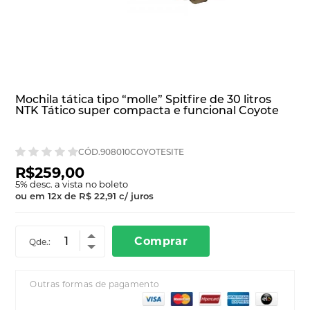
Mochila tática tipo “molle” Spitfire de 30 litros
NTK Tático super compacta e funcional Coyote
CÓD.908010COYOTESITE
R$259,00
5
% desc. a vista no boleto
ou em
12
x
de
R$ 22,91
c/ juros
Comprar
Qde.:
Outras formas de pagamento