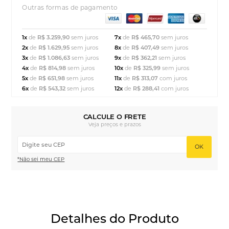
Outras formas de pagamento
1x
de
R$ 3.259,90
sem juros
7x
de
R$ 465,70
sem juros
2x
de
R$ 1.629,95
sem juros
8x
de
R$ 407,49
sem juros
3x
de
R$ 1.086,63
sem juros
9x
de
R$ 362,21
sem juros
4x
de
R$ 814,98
sem juros
10x
de
R$ 325,99
sem juros
5x
de
R$ 651,98
sem juros
11x
de
R$ 313,07
com juros
6x
de
R$ 543,32
sem juros
12x
de
R$ 288,41
com juros
CALCULE O FRETE
Veja preços e prazos
OK
*Não sei meu CEP
Detalhes do Produto