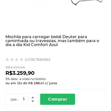
Mochila para carregar bebê Deuter para
caminhada ou travessias, mas também para o
dia a dia Kid Comfort Azul
CÓD.703013AZ
R$3.999,00
R$3.259,90
5
% desc. a vista no boleto
ou em
12
x
de
R$ 288,41
c/ juros
Comprar
Qde.: