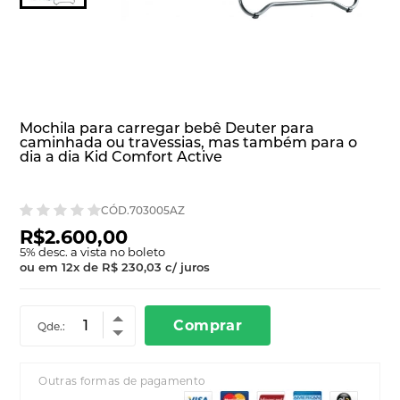
Mochila para carregar bebê Deuter para
caminhada ou travessias, mas também para o
dia a dia Kid Comfort Active
CÓD.703005AZ
R$2.600,00
5
% desc. a vista no boleto
ou em
12
x
de
R$ 230,03
c/ juros
Comprar
Qde.:
Outras formas de pagamento