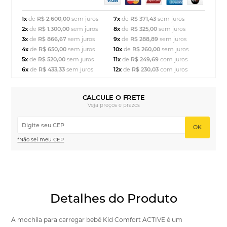
1x
de
R$ 2.600,00
sem juros
7x
de
R$ 371,43
sem juros
2x
de
R$ 1.300,00
sem juros
8x
de
R$ 325,00
sem juros
3x
de
R$ 866,67
sem juros
9x
de
R$ 288,89
sem juros
4x
de
R$ 650,00
sem juros
10x
de
R$ 260,00
sem juros
5x
de
R$ 520,00
sem juros
11x
de
R$ 249,69
com juros
6x
de
R$ 433,33
sem juros
12x
de
R$ 230,03
com juros
CALCULE O FRETE
Veja preços e prazos
OK
*Não sei meu CEP
Detalhes do Produto
A mochila para carregar bebê Kid Comfort ACTIVE é um