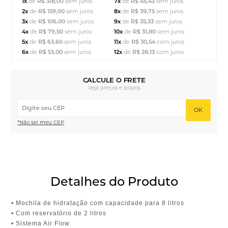
1x
de
R$ 318,00
sem juros
7x
de
R$ 45,43
sem juros
2x
de
R$ 159,00
sem juros
8x
de
R$ 39,75
sem juros
3x
de
R$ 106,00
sem juros
9x
de
R$ 35,33
sem juros
4x
de
R$ 79,50
sem juros
10x
de
R$ 31,80
sem juros
5x
de
R$ 63,60
sem juros
11x
de
R$ 30,54
com juros
6x
de
R$ 53,00
sem juros
12x
de
R$ 28,13
com juros
CALCULE O FRETE
Veja preços e prazos
OK
*Não sei meu CEP
Detalhes do Produto
• Mochila de hidratação com capacidade para 8 litros
• Com reservatório de 2 litros
• Sistema Air Flow