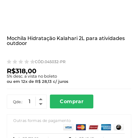
Mochila Hidratação Kalahari 2L para atividades
outdoor
CÓD.045032-PR
R$318,00
5
% desc. a vista no boleto
ou em
12
x
de
R$ 28,13
c/ juros
Comprar
Qde.:
Outras formas de pagamento