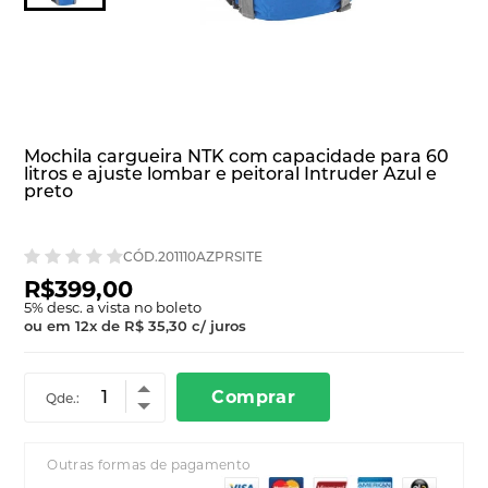
Mochila cargueira NTK com capacidade para 60
litros e ajuste lombar e peitoral Intruder Azul e
preto
CÓD.201110AZPRSITE
R$399,00
5
% desc. a vista no boleto
ou em
12
x
de
R$ 35,30
c/ juros
Comprar
Qde.:
Outras formas de pagamento