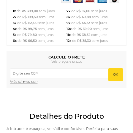
1x
de
R$ 399,00
sem juros
7x
de
R$ 57,00
sem juros
2x
de
R$ 199,50
sem juros
8x
de
R$ 49,88
sem juros
3x
de
R$ 133,00
sem juros
9x
de
R$ 44,33
sem juros
4x
de
R$ 99,75
sem juros
10x
de
R$ 39,90
sem juros
5x
de
R$ 79,80
sem juros
11x
de
R$ 38,32
com juros
6x
de
R$ 66,50
sem juros
12x
de
R$ 35,30
com juros
CALCULE O FRETE
Veja preços e prazos
OK
*Não sei meu CEP
Detalhes do Produto
A Intruder é espaçosa, versátil e confortável. Perfeita para suas