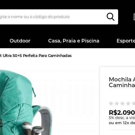
Outdoor
Casa, Praia e Piscina
Esport
t Ultra 50+5 Perfeita Para Caminhadas
Mochila A
Caminha
R$2.090
5
% desc. a vi
ou em
12
x
d