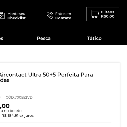
0 itens
Monte seu
Entre em
R$0,00
Checklist
Contato
es
Pesca
Tático
ircontact Ultra 50+5 Perfeita Para
das
CÓD.700552VD
,00
sta no boleto
e
R$ 184,91
c/ juros