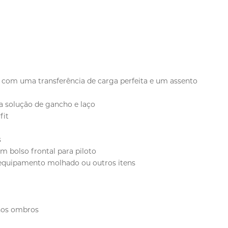
o com uma transferência de carga perfeita e um assento
a solução de gancho e laço
fit
s
um bolso frontal para piloto
 equipamento molhado ou outros itens
 nos ombros