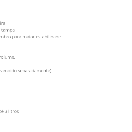
ira
a tampa
ombro para maior estabilidade
 volume.
io vendido separadamente)
é 3 litros