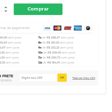
Comprar
rmas de pagamento
90,00
sem juros
7x
de
R$ 298,57
sem juros
45,00
sem juros
8x
de
R$ 261,25
sem juros
6,67
sem juros
9x
de
R$ 232,22
sem juros
2,50
sem juros
10x
de
R$ 209,00
sem juros
8,00
sem juros
11x
de
R$ 200,72
com juros
8,33
sem juros
12x
de
R$ 184,91
com juros
O FRETE
OK
*Não sei meu CEP
e prazos