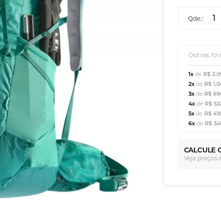
Qde.:
Outras fo
1x
de
R$ 2.0
2x
de
R$ 1.0
3x
de
R$ 69
4x
de
R$ 52
5x
de
R$ 41
6x
de
R$ 34
CALCULE 
Veja preços 