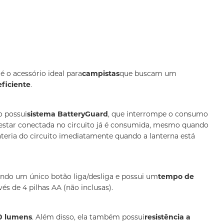
n
é o acessório ideal para
campistas
que buscam um
eficiente
.
o possui
sistema BatteryGuard
, que interrompe o consumo
a estar conectada no circuito já é consumida, mesmo quando
bateria do circuito imediatamente quando a lanterna está
ndo um único botão liga/desliga e possui um
tempo de
és de 4 pilhas AA (não inclusas).
00 lumens
. Além disso, ela também possui
resistência a