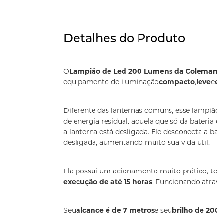
Detalhes do Produto
O
Lampião de Led 200 Lumens da Colema
equipamento de iluminação
compacto
,
leve
e
Diferente das lanternas comuns, esse lampiã
de energia residual, aquela que só da bateri
a lanterna está desligada. Ele desconecta a 
desligada, aumentando muito sua vida útil.
Ela possui um acionamento muito prático, te
execução de até 15 horas
. Funcionando atrav
Seu
alcance é de 7 metros
e seu
brilho de 2