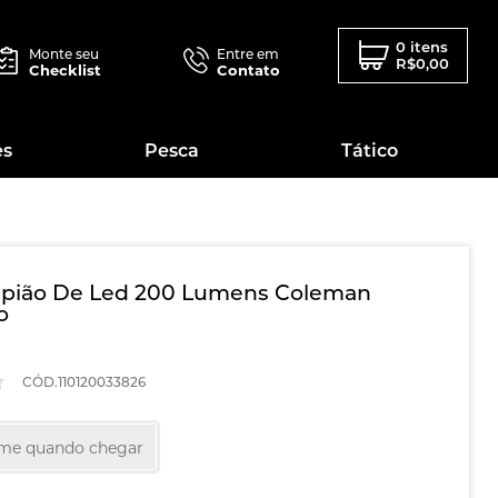
0 itens
Monte seu
Entre em
R$0,00
Checklist
Contato
es
Pesca
Tático
mpião De Led 200 Lumens Coleman
o
CÓD.110120033826
-me quando chegar