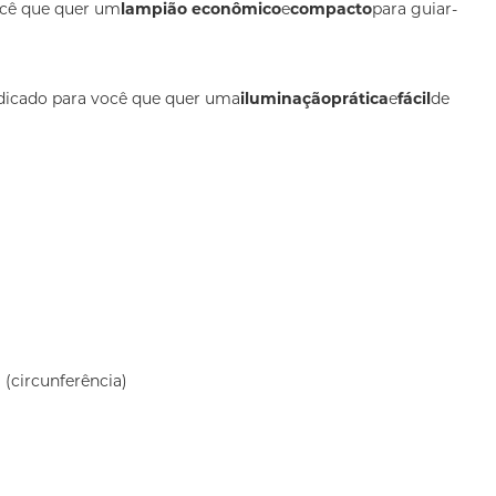
ocê que quer um
lampião econômico
e
compacto
para guiar-
dicado para você que quer uma
iluminação
prática
e
fácil
de
 (circunferência)