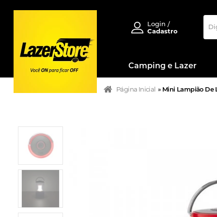
Login /
Cadastro
Camping e Lazer
Página Inicial
»
Mini Lampião De