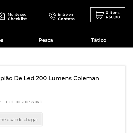
0 itens
Monte seu
Entre em
R$0,00
Checklist
Contato
es
Pesca
Tático
mpião De Led 200 Lumens Coleman
CÓD.110120032711VD
-me quando chegar