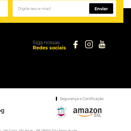
Enviar
Siga nossas
Redes sociais
Segurança e Certificação
la Clara, São Paulo - SP, 08022-110 |
Mapa do site