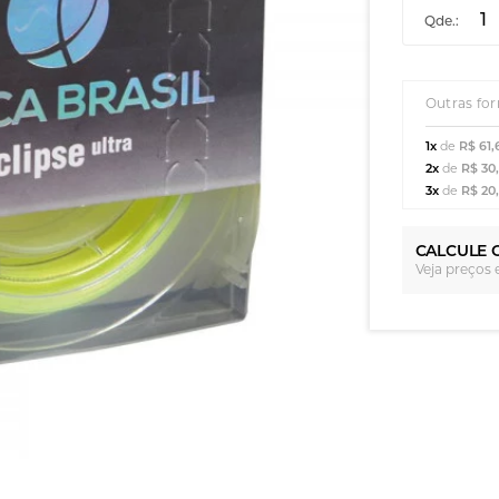
Qde.:
Outras fo
1x
de
R$ 61,
2x
de
R$ 30
3x
de
R$ 20
CALCULE 
Veja preços 