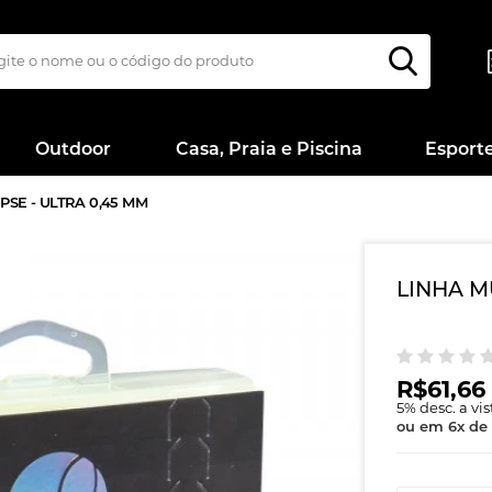
Outdoor
Casa, Praia e Piscina
Esport
PSE - ULTRA 0,45 MM
LINHA MU
R$61,66
5
% desc. a vi
ou em
6
x
de