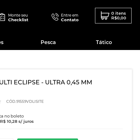
0 itens
Monte seu
Entre em
R$0,00
Checklist
Contato
es
Pesca
Tático
LTI ECLIPSE - ULTRA 0,45 MM
CÓD.91559VDLISITE
sta no boleto
R$ 10,28
s/ juros