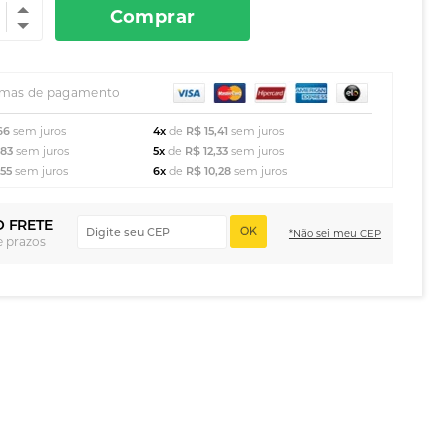
Comprar
rmas de pagamento
66
sem juros
4x
de
R$ 15,41
sem juros
,83
sem juros
5x
de
R$ 12,33
sem juros
,55
sem juros
6x
de
R$ 10,28
sem juros
O FRETE
OK
*Não sei meu CEP
e prazos