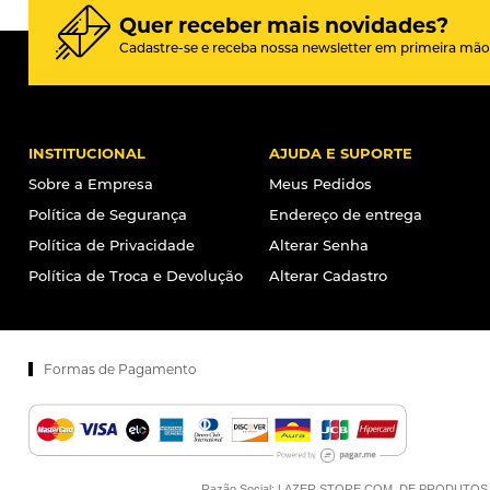
Quer receber mais novidades?
Cadastre-se e receba nossa newsletter em primeira mão
INSTITUCIONAL
AJUDA E SUPORTE
Sobre a Empresa
Meus Pedidos
Política de Segurança
Endereço de entrega
Política de Privacidade
Alterar Senha
Política de Troca e Devolução
Alterar Cadastro
Formas de Pagamento
Razão Social: LAZER STORE COM. DE PRODUTOS ESPO