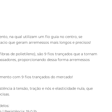
ento, na qual utilizam um fio guia no centro, se
acio que geram arremessos mais longos e precisos!
bras de polietileno), são 9 fios trançados que a tornam
assadores, proporcionando dessa forma arremessos
lamento com 9 fios trançados do mercado!
istência à tensão, tração e nós e elasticidade nula, que
cisas.
delos:
 | Resistência: 19,0 lb