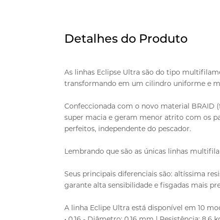
Detalhes do Produto
As linhas Eclipse Ultra são do tipo multifilam
transformando em um cilindro uniforme e m
Confeccionada com o novo material BRAID (fi
super macia e geram menor atrito com os p
perfeitos, independente do pescador.
Lembrando que são as únicas linhas multifi
Seus principais diferenciais são: altíssima res
garante alta sensibilidade e fisgadas mais pre
A linha Eclipe Ultra está disponível em 10 mo
• 0,16 - Diâmetro: 0,16 mm | Resistência: 8,6 kg