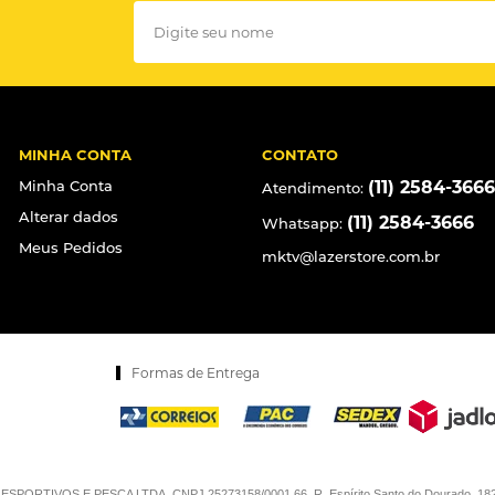
MINHA CONTA
CONTATO
Minha Conta
(11) 2584-3666
Atendimento:
Alterar dados
(11) 2584-3666
Whatsapp:
Meus Pedidos
mktv@lazerstore.com.br
Formas de Entrega
RTIVOS E PESCA LTDA. CNPJ 25273158/0001.66. R. Espírito Santo do Dourado, 182 - Vi