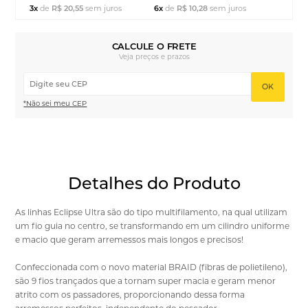
3x
de
R$ 20,55
sem juros
6x
de
R$ 10,28
sem juros
CALCULE O FRETE
Veja preços e prazos
OK
*Não sei meu CEP
Detalhes do Produto
As linhas Eclipse Ultra são do tipo multifilamento, na qual utilizam
um fio guia no centro, se transformando em um cilindro uniforme
e macio que geram arremessos mais longos e precisos!
Confeccionada com o novo material BRAID (fibras de polietileno),
são 9 fios trançados que a tornam super macia e geram menor
atrito com os passadores, proporcionando dessa forma