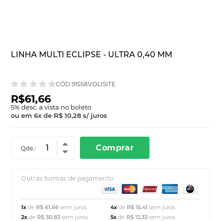
LINHA MULTI ECLIPSE - ULTRA 0,40 MM
CÓD.91558VDLISITE
R$61,66
5
% desc. a vista no boleto
ou em
6
x
de
R$ 10,28
s/ juros
Comprar
Qde.:
Outras formas de pagamento
1x
de
R$ 61,66
sem juros
4x
de
R$ 15,41
sem juros
2x
de
R$ 30,83
sem juros
5x
de
R$ 12,33
sem juros