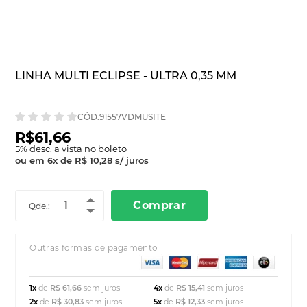
LINHA MULTI ECLIPSE - ULTRA 0,35 MM
CÓD.91557VDMUSITE
R$61,66
5
% desc. a vista no boleto
ou em
6
x
de
R$ 10,28
s/ juros
Comprar
Qde.:
Outras formas de pagamento
1x
de
R$ 61,66
sem juros
4x
de
R$ 15,41
sem juros
2x
de
R$ 30,83
sem juros
5x
de
R$ 12,33
sem juros