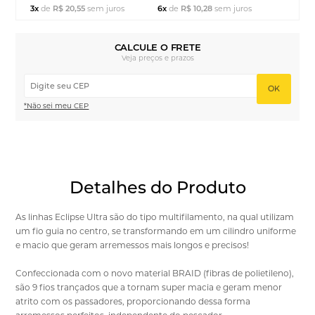
3x
de
R$ 20,55
sem juros
6x
de
R$ 10,28
sem juros
CALCULE O FRETE
Veja preços e prazos
OK
*Não sei meu CEP
Detalhes do Produto
As linhas Eclipse Ultra são do tipo multifilamento, na qual utilizam
um fio guia no centro, se transformando em um cilindro uniforme
e macio que geram arremessos mais longos e precisos!
Confeccionada com o novo material BRAID (fibras de polietileno),
são 9 fios trançados que a tornam super macia e geram menor
atrito com os passadores, proporcionando dessa forma