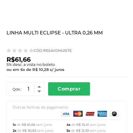
LINHA MULTI ECLIPSE - ULTRA 0,26 MM
CÓD.91554VDMUSITE
R$61,66
5
% desc. a vista no boleto
ou em
6
x
de
R$ 10,28
s/ juros
Comprar
Qde.:
Outras formas de pagamento
1x
de
R$ 61,66
sem juros
4x
de
R$ 15,41
sem juros
2x
de
R$ 30,83
sem juros
5x
de
R$ 12,33
sem juros