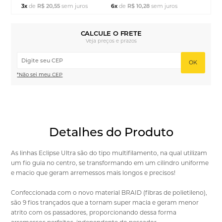
3x
de
R$ 20,55
sem juros
6x
de
R$ 10,28
sem juros
CALCULE O FRETE
Veja preços e prazos
OK
*Não sei meu CEP
Detalhes do Produto
As linhas Eclipse Ultra são do tipo multifilamento, na qual utilizam
um fio guia no centro, se transformando em um cilindro uniforme
e macio que geram arremessos mais longos e precisos!
Confeccionada com o novo material BRAID (fibras de polietileno),
são 9 fios trançados que a tornam super macia e geram menor
atrito com os passadores, proporcionando dessa forma