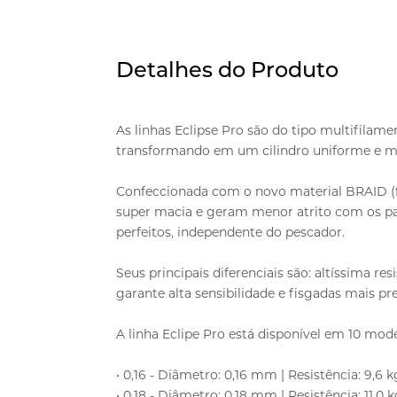
Detalhes do Produto
As linhas Eclipse Pro são do tipo multifilame
transformando em um cilindro uniforme e m
Confeccionada com o novo material BRAID (fib
super macia e geram menor atrito com os p
perfeitos, independente do pescador.
Seus principais diferenciais são: altíssima res
garante alta sensibilidade e fisgadas mais pre
A linha Eclipe Pro está disponível em 10 mode
• 0,16 - Diâmetro: 0,16 mm | Resistência: 9,6 kg
• 0,18 - Diâmetro: 0,18 mm | Resistência: 11,0 k