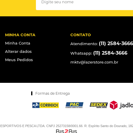
MINHA CONTA
CONTATO
Minha Conta
(11) 2584-3666
Atendimento:
Alterar dados
(11) 2584-3666
Whatsapp:
Meus Pedidos
mktv@lazerstore.com.br
Formas de Entrega
RTIVOS E PESCA LTDA. CNPJ 25273158/0001.66. R. Espírito Santo do Dourado, 182 - Vi