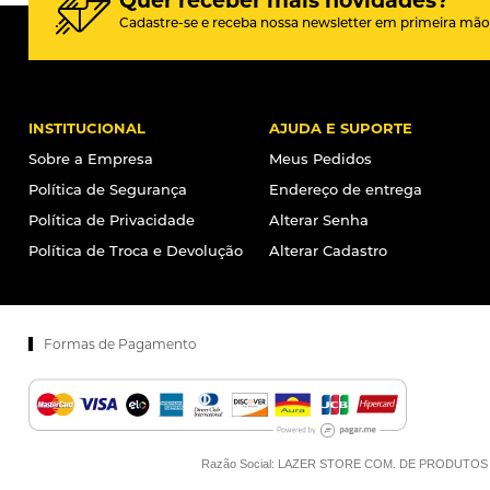
Quer receber mais novidades?
Cadastre-se e receba nossa newsletter em primeira mão
INSTITUCIONAL
AJUDA E SUPORTE
Sobre a Empresa
Meus Pedidos
Política de Segurança
Endereço de entrega
Política de Privacidade
Alterar Senha
Política de Troca e Devolução
Alterar Cadastro
Formas de Pagamento
Razão Social: LAZER STORE COM. DE PRODUTOS ESPO