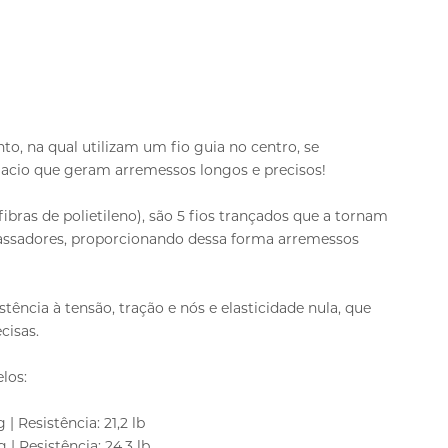
nto, na qual utilizam um fio guia no centro, se
acio que geram arremessos longos e precisos!
ras de polietileno), são 5 fios trançados que a tornam
assadores, proporcionando dessa forma arremessos
istência à tensão, tração e nós e elasticidade nula, que
cisas.
los:
 | Resistência: 21,2 lb
g | Resistência: 24,3 lb