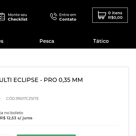
0 itens
Monte seu
Entre em
R$0,00
Checklist
Contato
es
Pesca
Tático
LTI ECLIPSE - PRO 0,35 MM
CÓD.91507CZSITE
sta no boleto
R$ 12,53
s/ juros