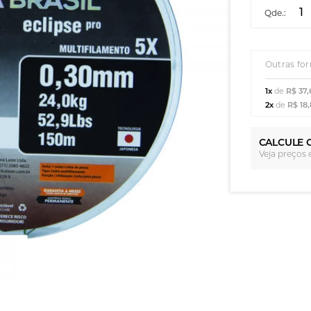
Qde.:
Outras fo
1x
de
R$ 37,
2x
de
R$ 18
CALCULE 
Veja preços 