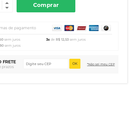
Comprar
rmas de pagamento
60
sem juros
3x
de
R$ 12,53
sem juros
,80
sem juros
O FRETE
OK
*Não sei meu CEP
e prazos