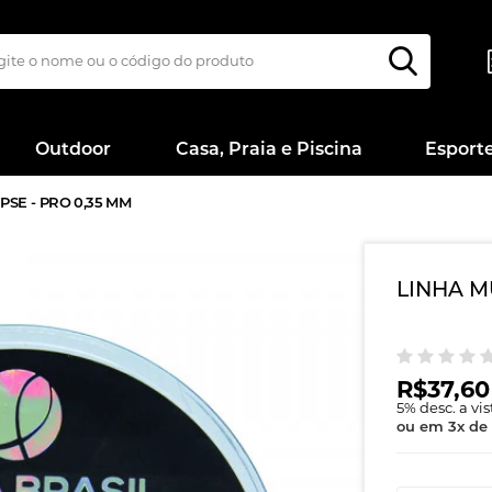
Outdoor
Casa, Praia e Piscina
Esport
PSE - PRO 0,35 MM
LINHA MU
R$37,60
5
% desc. a vi
ou em
3
x
de