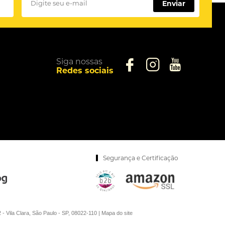
Enviar
Siga nossas
Redes sociais
Segurança e Certificação
la Clara, São Paulo - SP, 08022-110 |
Mapa do site