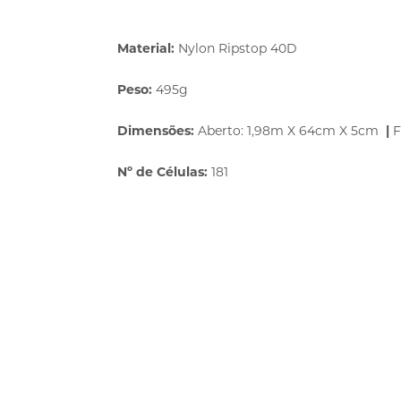
Material:
Nylon Ripstop 40D
Peso:
495g
Dimensões:
Aberto: 1,98m X 64cm X 5cm
|
F
Nº de Células:
181