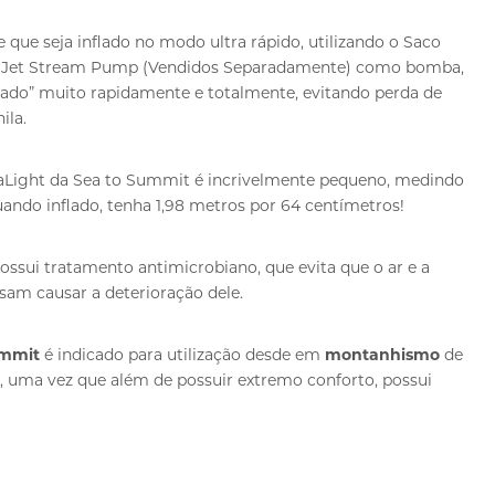
 que seja inflado no modo ultra rápido, utilizando o Saco
r Jet Stream Pump (Vendidos Separadamente) como bomba,
ado” muito rapidamente e totalmente, evitando perda de
ila.
ltraLight da Sea to Summit é incrivelmente pequeno, medindo
quando inflado, tenha 1,98 metros por 64 centímetros!
 possui tratamento antimicrobiano, que evita que o ar e a
sam causar a deterioração dele.
ummit
é indicado para utilização desde em
montanhismo
de
g
, uma vez que além de possuir extremo conforto, possui