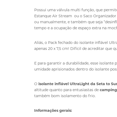
Possui uma válvula multi função, que permite
Estanque Air Stream ou o Saco Organizado
ou manualmente, e também que seja “desinfl
tempo e a ocupação de espaço extra na moch
Aliás, o Pack fechado do isolante inflável U
apenas 20 x 7,5 cm! Difícil de acreditar que 
E para garantir a durabilidade, esse isolante
umidade aprisionados dentro do isolante pos
O
isolante inflável UltraLight da Seta to S
altitude quanto para entusiastas de
campin
também bom isolamento do frio.
Informações gerais: