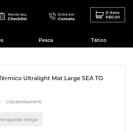
0 itens
Monte seu
Entre em
R$0,00
Checklist
Contato
es
Pesca
Tático
 Térmico Ultralight Mat Large SEA TO
CÓD.800136AMSITE
-me quando chegar