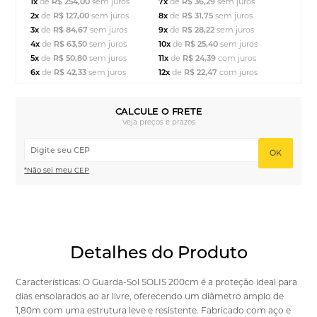
1x
de
R$ 254,00
sem juros
7x
de
R$ 36,29
sem juros
2x
de
R$ 127,00
sem juros
8x
de
R$ 31,75
sem juros
3x
de
R$ 84,67
sem juros
9x
de
R$ 28,22
sem juros
4x
de
R$ 63,50
sem juros
10x
de
R$ 25,40
sem juros
5x
de
R$ 50,80
sem juros
11x
de
R$ 24,39
com juros
6x
de
R$ 42,33
sem juros
12x
de
R$ 22,47
com juros
CALCULE O FRETE
Veja preços e prazos
OK
*Não sei meu CEP
Detalhes do Produto
Características: O Guarda-Sol SOLIS 200cm é a proteção ideal para
dias ensolarados ao ar livre, oferecendo um diâmetro amplo de
1,80m com uma estrutura leve e resistente. Fabricado com aço e