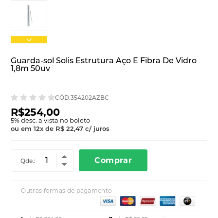
Guarda-sol Solis Estrutura Aço E Fibra De Vidro
1,8m 50uv
CÓD.354202AZBC
R$254,00
5
% desc. a vista no boleto
ou em
12
x
de
R$ 22,47
c/ juros
Comprar
Qde.:
Outras formas de pagamento