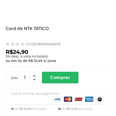
Cord Ak NTK TÁTICO
CÓD.903034UNSITE
R$24,90
5
% desc. a vista no boleto
ou em
2
x
de
R$ 12,45
s/ juros
Comprar
Qde.:
Outras formas de pagamento
1x
de
R$ 24,90
sem juros
2x
de
R$ 12,45
sem juros