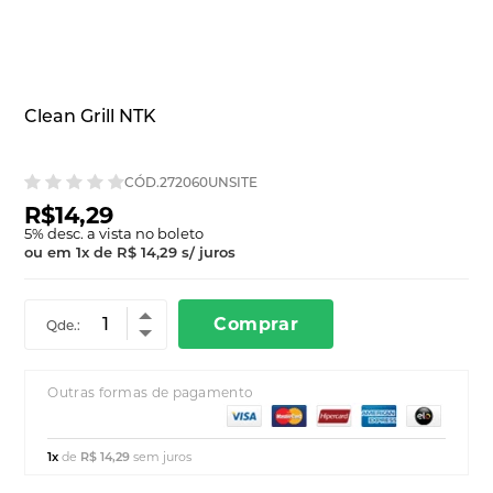
Clean Grill NTK
CÓD.272060UNSITE
R$14,29
5
% desc. a vista no boleto
ou em
1
x
de
R$ 14,29
s/ juros
Comprar
Qde.:
Outras formas de pagamento
1x
de
R$ 14,29
sem juros