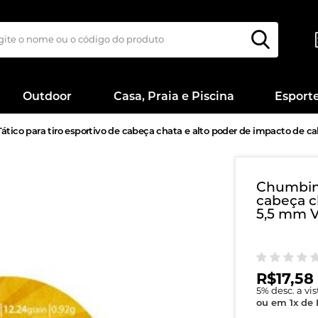
Outdoor
Casa, Praia e Piscina
Esport
ico para tiro esportivo de cabeça chata e alto poder de impacto de ca
Chumbinh
cabeça c
5,5 mm V
R$17,58
5
% desc. a vi
ou em
1
x
de