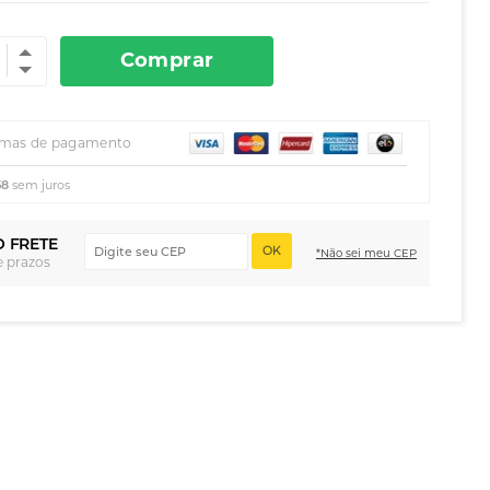
Comprar
rmas de pagamento
58
sem juros
O FRETE
OK
*Não sei meu CEP
e prazos