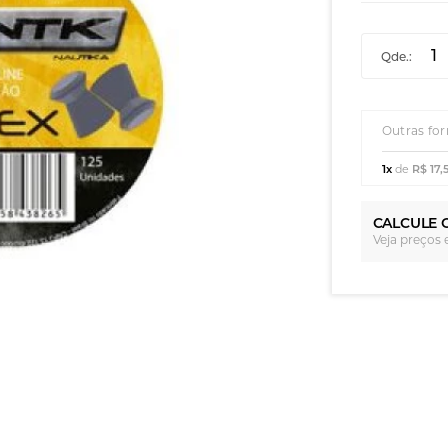
Qde.:
Outras fo
1x
de
R$ 17,
CALCULE 
Veja preços 