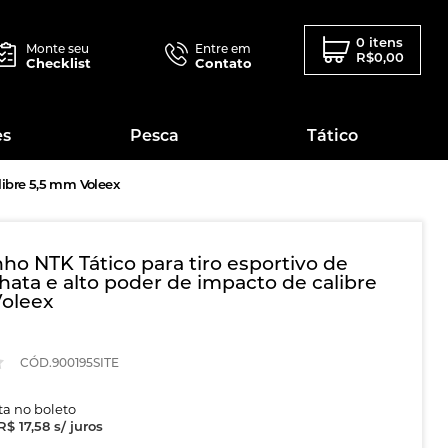
0 itens
Monte seu
Entre em
R$0,00
Checklist
Contato
es
Pesca
Tático
libre 5,5 mm Voleex
o NTK Tático para tiro esportivo de
hata e alto poder de impacto de calibre
oleex
CÓD.900195SITE
sta no boleto
R$ 17,58
s/ juros