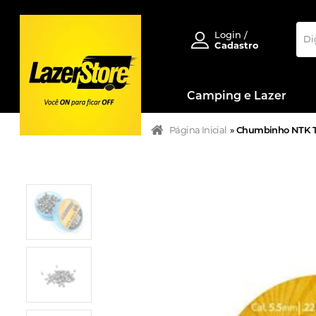
Login /
Cadastro
Camping e Lazer
Página Inicial
»
Chumbinho NTK Tát