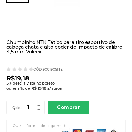
Chumbinho NTK Tático para tiro esportivo de
cabeça chata e alto poder de impacto de calibre
4,5 mm Voleex
CÓD.900190SITE
R$19,18
5
% desc. a vista no boleto
ou em
1
x
de
R$ 19,18
s/ juros
Comprar
Qde.:
Outras formas de pagamento