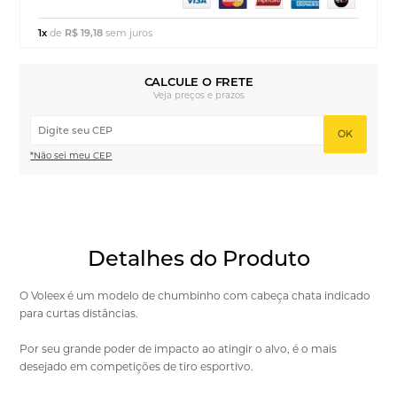
1x
de
R$ 19,18
sem juros
CALCULE O FRETE
Veja preços e prazos
OK
*Não sei meu CEP
Detalhes do Produto
O Voleex é um modelo de chumbinho com cabeça chata indicado
para curtas distâncias.
Por seu grande poder de impacto ao atingir o alvo, é o mais
desejado em competições de tiro esportivo.