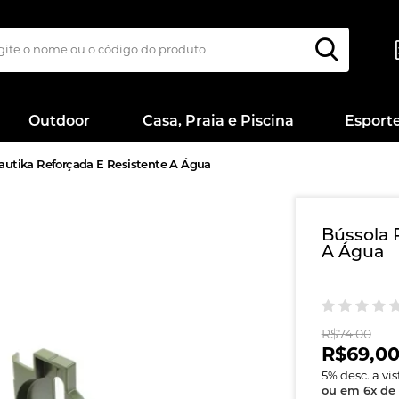
Outdoor
Casa, Praia e Piscina
Esport
autika Reforçada E Resistente A Água
Bússola 
A Água
R$74,00
R$69,0
5
% desc. a vi
ou em
6
x
de