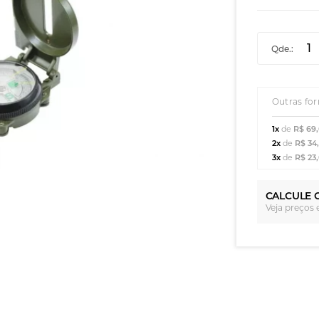
Qde.:
Outras fo
1x
de
R$ 69
2x
de
R$ 34
3x
de
R$ 23
CALCULE 
Veja preços 