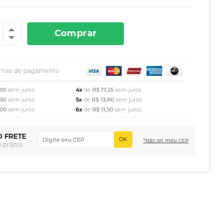
Comprar
rmas de pagamento
,00
sem juros
4x
de
R$ 17,25
sem juros
,50
sem juros
5x
de
R$ 13,80
sem juros
,00
sem juros
6x
de
R$ 11,50
sem juros
O FRETE
OK
*Não sei meu CEP
e prazos