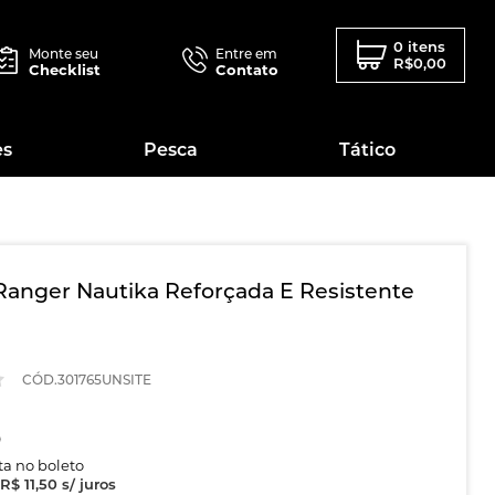
0 itens
Monte seu
Entre em
R$0,00
Checklist
Contato
es
Pesca
Tático
Ranger Nautika Reforçada E Resistente
CÓD.301765UNSITE
0
sta no boleto
R$ 11,50
s/ juros