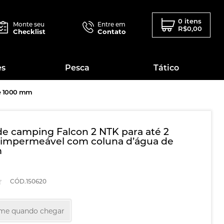
0 itens
Monte seu
Entre em
R$0,00
Checklist
Contato
es
Pesca
Tático
de 1000 mm
de camping Falcon 2 NTK para até 2
 impermeável com coluna d’água de
m
CÓD.150620
-me quando chegar