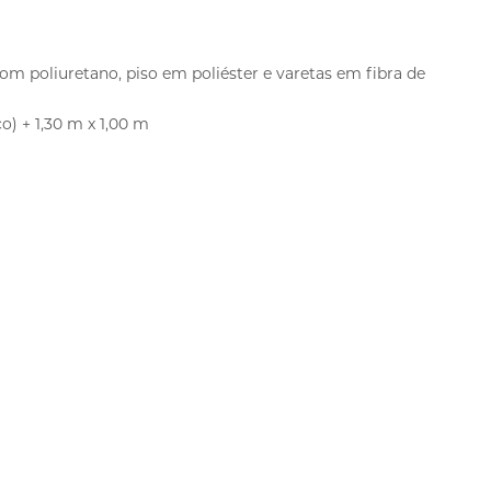
com poliuretano, piso em poliéster e varetas em fibra de
ço) + 1,30 m x 1,00 m